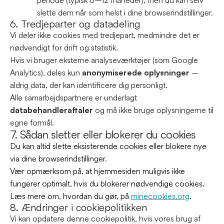
periode (typisk 6–12 måneder), men du kan selv 
slette dem når som helst i dine browserindstillinger.
6. Tredjeparter og datadeling
Vi deler ikke cookies med tredjepart, medmindre det er 
nødvendigt for drift og statistik.
Hvis vi bruger eksterne analyseværktøjer (som Google 
Analytics), deles kun 
anonymiserede oplysninger
 – 
aldrig data, der kan identificere dig personligt.
Alle samarbejdspartnere er underlagt 
databehandleraftaler
 og må ikke bruge oplysningerne til 
egne formål.
7. Sådan sletter eller blokerer du cookies
Du kan altid slette eksisterende cookies eller blokere nye 
via dine browserindstillinger.
Vær opmærksom på, at hjemmesiden muligvis ikke 
fungerer optimalt, hvis du blokerer nødvendige cookies.
Læs mere om, hvordan du gør, på 
minecookies.org
.
8. Ændringer i cookiepolitikken
Vi kan opdatere denne cookiepolitik, hvis vores brug af 